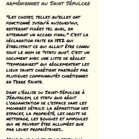
arméniennes au Saint Sépulcre
"Les choses, telles qu'elles ont
fonctionné jusqu'à aujourd'hui,
resteront figées tel quel, en
attendant un accord final." C'est la
déclaration faite en 1852 qui
établissait ce qui allait être connu
sous le nom de "statu quo". C'est un
document avec une liste de règles
"temporaires" qui réglementent les
lieux saints chrétiens partagés par
plusieurs communautés chrétiennes
en Terre Sainte.
Dans l'église du Saint-Sépulcre à
Jérusalem, le statu quo régit
l'organisation de l'espace dans les
moindres détails: la répartition des
espaces, la propriété, les droits de
nettoyage, les bougies et ampoules
qui ne peuvent être allumées que
par leurs propriétaires...